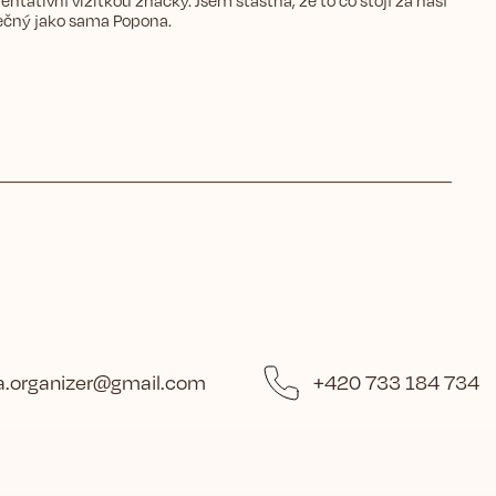
ntativní vizitkou značky. Jsem šťastná, že to co stojí za naší
inečný jako sama Popona.
.organizer
@
gmail.com
+420 733 184 734