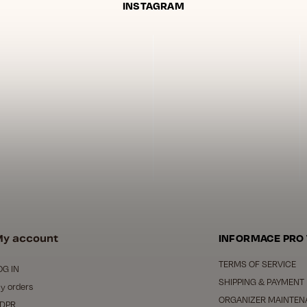
INSTAGRAM
y account
INFORMACE PRO
TERMS OF SERVICE
OG IN
SHIPPING & PAYMENT
y orders
ORGANIZER MAINTEN
DPR