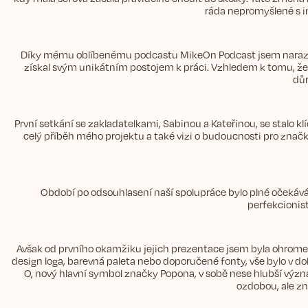
ráda nepromyšlené s im
Díky mému oblíbenému podcastu MikeOn Podcast jsem narazila 
získal svým unikátním postojem k práci. Vzhledem k tomu, že m
důr
První setkání se zakladatelkami, Sabinou a Kateřinou, se stal
celý příběh mého projektu a také vizi o budoucnosti pro značk
Období po odsouhlasení naší spolupráce bylo plné očekáván
perfekcionis
Avšak od prvního okamžiku jejich prezentace jsem byla ohromená.
design loga, barevná paleta nebo doporučené fonty, vše bylo v 
O, nový hlavní symbol značky Popona, v sobě nese hlubší výz
ozdobou, ale zn