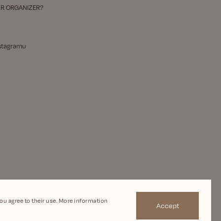
R ORGANIZER?
nstagramu
you agree to their use. More information
Accept