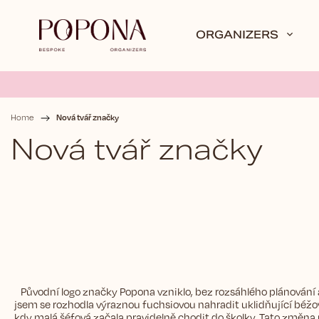
ORGANIZERS
Nová tvář značky
Home
/
Nová tvář značky
Původní logo značky Popona vzniklo, bez rozsáhlého plánování a
jsem se rozhodla výraznou fuchsiovou nahradit uklidňující béžovo
kdy malá šéfová začala pravidelně chodit do školky. Tato změna m