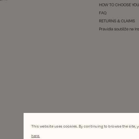
HOW TO CHOOSE YOU
FAQ
RETURNS & CLAIMS
Pravidla soutěže na I
This website uses cookies. By continuing to browse the site, 
here.