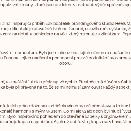
pulzivní změny, které jsou pro klienty matoucí. Výběr správné age
na inspirující příběh zakladatelek brandingového studia Heels M
oje klientela je převážně tvořena ženami, oslovila mě myšlenka, že
azem na detail a pohledem na věc, který rezonuje s klientkami Pop
o klíčovým momentem. Byla jsem okouzlena jejich elánem a nadšení
u Popona. Jejich nadšení a pochopení pro mé podnikání bylo hmatat
oboru.
í, ale naštěstí uteklo překvapivě rychle. Přestože má důvěra v Sabi
tka byla připravena na to, že se mi nemusí zamlouvat každý aspekt j
 Jejich práce dokonale odrážela všechny mé představy, a to bez toh
dokonalé harmonii s mým vkusem. Co mi ale vzalo dech byl hlubší v
nam. Bylo inspirováno pohledem do otevřené kabelky s organizérem u
ázorňuje kapsu organizéru. A jak už dobře víte, kapsa se v havajšti