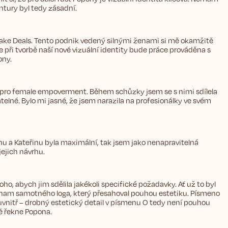
ntury byl tedy zásadní.
ake Deals. Tento podnik vedený silnými ženami si mě okamžitě
 při tvorbě naší nové vizuální identity bude práce prováděna s
ony.
m pro female empoverment. Během schůzky jsem se s nimi sdílela
elné. Bylo mi jasné, že jsem narazila na profesionálky ve svém
nu a Kateřinu byla maximální, tak jsem jako nenapravitelná
ejich návrhu.
o, abych jim sdělila jakékoli specifické požadavky. Ať už to byl
ýznam samotného loga, který přesahoval pouhou estetiku. Písmeno
vnitř – drobný estetický detail v písmenu O tedy není pouhou
ně řekne Popona.