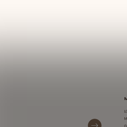
M
L
M
G