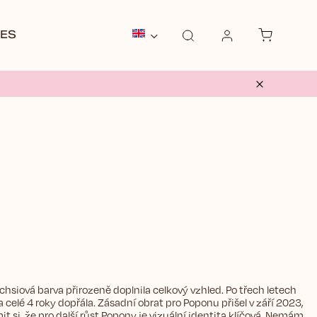
ES
BESPOKE
LABUBU
OUTFIT THERAP
hsiová barva přirozeně doplnila celkový vzhled. Po třech letech
celé 4 roky dopřála. Zásadní obrat pro Poponu přišel v září 2023,
i, že pro další růst Popony je vizuální identita
klíčová. Nemám