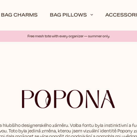
BAG CHARMS
BAG PILLOWS
ACCESSORI
Free mesh tote with every organizer — summer only.
 hlubšího designerského záměru. Volba fontu byla instinktivní a fuc
u. Toto byla jediná změna, kterou jsem vizuální identitě Popony za 
i dala možnost se více ponořit do podnikání a pomohla mi uvědomit s