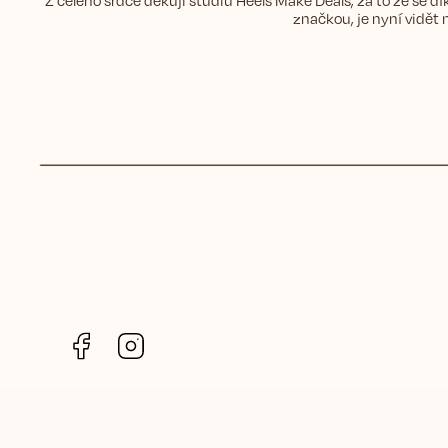
Z celého srdce děkuji studiu Heels Make Deals, za to že se dí
značkou, je nyní vidět 
Facebook
Instagram