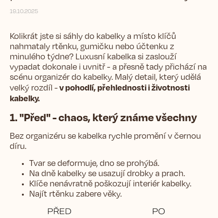
19.10.2025
Kolikrát jste si sáhly do kabelky a místo klíčů
nahmataly rtěnku, gumičku nebo účtenku z
minulého týdne? Luxusní kabelka si zaslouží
vypadat dokonale i uvnitř - a přesně tady přichází na
scénu organizér do kabelky. Malý detail, který udělá
v pohodlí, přehlednosti i životnosti
velký rozdíl -
kabelky.
1. "Před" - chaos, který známe všechny
Bez organizéru se kabelka rychle promění v černou
díru.
Tvar se deformuje, dno se prohýbá.
Na dně kabelky se usazují drobky a prach.
Klíče nenávratně poškozují interiér kabelky.
Najít rtěnku zabere věky.