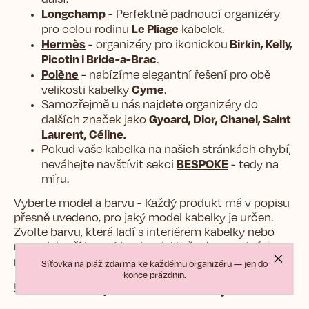
Longchamp
- Perfektně padnoucí organizéry
Le Pliage
pro celou rodinu
kabelek.
Hermès
Birkin, Kelly,
- organizéry pro ikonickou
Picotin i Bride-a-Brac
.
Polène
- nabízíme elegantní řešení pro obě
Cyme
velikosti kabelky
.
Samozřejmě u nás najdete organizéry do
Gyoard, Dior, Chanel, Saint
dalších značek jako
Laurent, Céline.
Pokud vaše kabelka na našich stránkách chybí,
BESPOKE
neváhejte navštívit sekci
- tedy na
míru.
Vyberte model a barvu - Každý produkt má v popisu
přesně uvedeno, pro jaký model kabelky je určen.
Zvolte barvu, která ladí s interiérem kabelky nebo
naopak tvoří jemný kontrast. U všech organizérů
i personalizaci monogramem
.
nabízíme
Síťovka na pláž zdarma ke každému organizéru — jen do
konce prázdnin.
5. Zkušenost, kterou si zamilujete