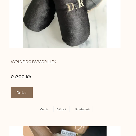
VÝPLNĚ DO ESPADRILLEK
2 200 Kč
Detail
Černá
Béžová
Smetanová