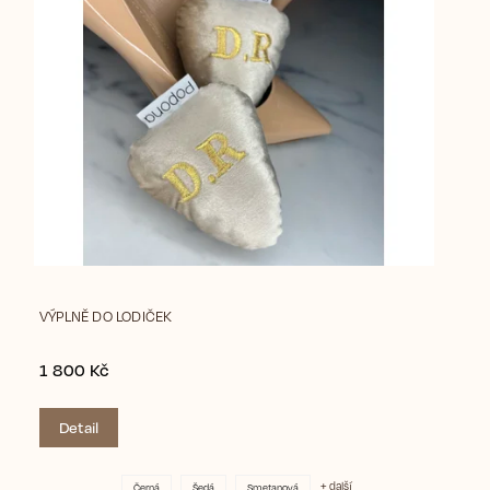
VÝPLNĚ DO LODIČEK
1 800 Kč
Detail
+ další
Černá
Šedá
Smetanová