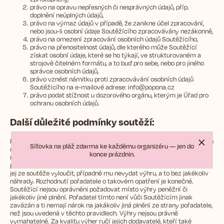
právo na opravu nepřesných či nesprávných údajů, příp.
doplnění neúplných údajů,
právo na výmaz údajů v případě, že zanikne účel zpracování,
nebo jsou-li osobní údaje Soutěžícího zpracovávány nezákonně,
právo na omezení zpracování osobních údajů Soutěžícího,
právo na přenositelnost údajů, dle kterého může Soutěžící
získat osobní údaje, které se ho týkají, ve strukturovaném a
strojově čitelném formátu, a to buď pro sebe, nebo pro jiného
správce osobních údajů,
právo vznést námitku proti zpracovávání osobních údajů
Soutěžícího na e-mailové adrese: info@popona.cz
právo podat stížnost u dozorového orgánu, kterým je Úřad pro
ochranu osobních údajů.
Další důležité podmínky soutěží:
Pořadatel je oprávněn kdykoliv kontrolovat pravdivost veškerých údajů
Síťovka na pláž zdarma ke každému organizéru — jen do
uvedených Soutěžícím v rámci soutěže. V případě uvedení
konce prázdnin.
nepravdivých údajů či jiného porušení těchto pravidel Soutěžícím je
pořadatel oprávněn neumožnit Soutěžícímu účast v soutěži, případně
jej ze soutěže vyloučit, případně mu nevydat výhru, a to bez jakékoliv
náhrady. Rozhodnutí pořadatele o takovém opatření je konečné.
Soutěžící nejsou oprávněni požadovat místo výhry peněžní či
jakékoliv jiné plnění. Pořadatel tímto není vůči Soutěžícím jinak
zavázán a ti nemají nárok na jakákoliv jiná plnění ze strany pořadatele,
než jsou uvedená v těchto pravidlech. Výhry nejsou právně
vymahatelné. Za kvalitu výher ručí jejich dodavatelé, kteří také