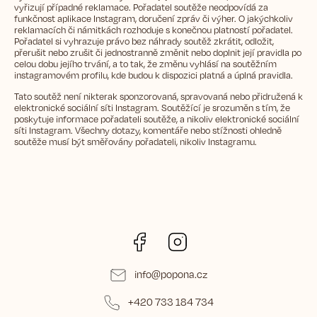
vyřizují případné reklamace. Pořadatel soutěže neodpovídá za
funkčnost aplikace Instagram, doručení zpráv či výher. O jakýchkoliv
reklamacích či námitkách rozhoduje s konečnou platností pořadatel.
Pořadatel si vyhrazuje právo bez náhrady soutěž zkrátit, odložit,
přerušit nebo zrušit či jednostranně změnit nebo doplnit její pravidla po
celou dobu jejího trvání, a to tak, že změnu vyhlásí na soutěžním
instagramovém profilu, kde budou k dispozici platná a úplná pravidla.
Tato soutěž není nikterak sponzorovaná, spravovaná nebo přidružená k
elektronické sociální síti Instagram. Soutěžící je srozuměn s tím, že
poskytuje informace pořadateli soutěže, a nikoliv elektronické sociální
síti Instagram. Všechny dotazy, komentáře nebo stížnosti ohledně
soutěže musí být směřovány pořadateli, nikoliv Instagramu.
Facebook
Instagram
info
@
popona.cz
+420 733 184 734