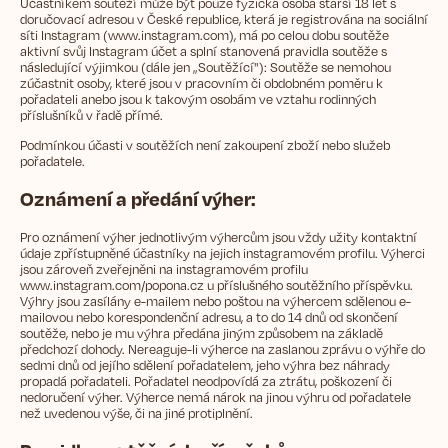
Účastníkem soutěží může být pouze fyzická osoba starší 18 let s
doručovací adresou v České republice, která je registrována na sociální
síti Instagram (www.instagram.com), má po celou dobu soutěže
aktivní svůj Instagram účet a splní stanovená pravidla soutěže s
následující výjimkou (dále jen „Soutěžící"): Soutěže se nemohou
zúčastnit osoby, které jsou v pracovním či obdobném poměru k
pořadateli anebo jsou k takovým osobám ve vztahu rodinných
příslušníků v řadě přímé.
Podmínkou účasti v soutěžích není zakoupení zboží nebo služeb
pořadatele.
Oznámení a předání výher:
Pro oznámení výher jednotlivým výhercům jsou vždy užity kontaktní
údaje zpřístupněné účastníky na jejich instagramovém profilu. Výherci
jsou zároveň zveřejněni na instagramovém profilu
www.instagram.com/popona.cz u příslušného soutěžního příspěvku.
Výhry jsou zasílány e-mailem nebo poštou na výhercem sdělenou e-
mailovou nebo korespondenční adresu, a to do 14 dnů od skončení
soutěže, nebo je mu výhra předána jiným způsobem na základě
předchozí dohody. Nereaguje-li výherce na zaslanou zprávu o výhře do
sedmi dnů od jejího sdělení pořadatelem, jeho výhra bez náhrady
propadá pořadateli. Pořadatel neodpovídá za ztrátu, poškození či
nedoručení výher. Výherce nemá nárok na jinou výhru od pořadatele
než uvedenou výše, či na jiné protiplnění.