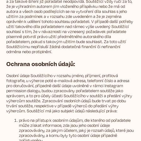
a za takové šíření již pořadatel neodpovídá. Soutěžící vždy ručí za to,
že je výhradním autorem jím vloženého příspěvku nebo že má od
autora a všech osob podílejících se na vytvoření díla souhlas s jeho
užitím za podmínek a v rozsahu zde uvedeném a že je zejména
oprávněn k udělení tohoto souhlasu pořadateli. V případě další potřeby
užití takového díla pořadatelem nad rámec výše uvedený Soutěžící
souhlasí s tím, že v návaznosti na vznesený požadavek pořadatele
písemně potvrdí právo užití předmětného autorského díla
pořadatelem, pokud s takovým užitím bude souhlasit. Za toto užití
Soutěžícímu nepřísluší žádná dodatečná finanční či nefinanční
odměna nebo protiplnění.
Ochrana osobních údajů:
Osobní údaje Soutěžícího v rozsahu jméno, příjmení, profilová
fotografie, u výherce poté e-mailová adresa, telefonní číslo a adresa
pro doručování, případně další údaje uvolněné v rámci Instagram
permission dialogu, budou zpracovány pořadatelem soutěže jako
správcem, a to pro účely účasti Soutěžícího v soutěži a předání výhry
výhercům soutěže. Zpracování osobních údajů bude trvat po dobu
trvání soutěže, respektive v případě výherců do předání výhry
výhercům. Soutěžící má jako subjekt údajů následující práva:
právo na přístup k osobním údajům, dle kterého od pořadatele
může získat informace, zda jsou jeho osobní údaje
zpracovávány, za jakým účelem, jaký je rozsah údajů, které jsou
zpracovávány, a komu byly tyto osobní údaje případně
zpřístupněny,