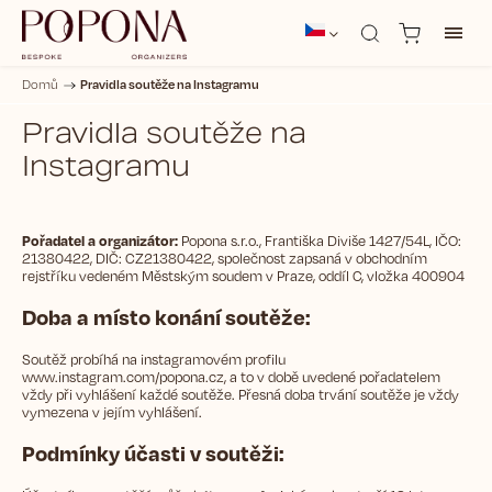
Pravidla soutěže na Instagramu
Domů
/
Pravidla soutěže na
Instagramu
Pořadatel a organizátor:
Popona s.r.o., Františka Diviše 1427/54L, IČO:
21380422, DIČ: CZ21380422, společnost zapsaná v obchodním
rejstříku vedeném Městským soudem v Praze, oddíl C, vložka 400904
Doba a místo konání soutěže:
Soutěž probíhá na instagramovém profilu
www.instagram.com/popona.cz, a to v době uvedené pořadatelem
vždy při vyhlášení každé soutěže. Přesná doba trvání soutěže je vždy
vymezena v jejím vyhlášení.
Podmínky účasti v soutěži: