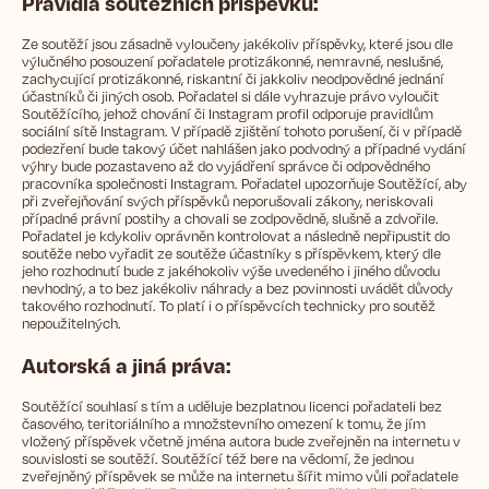
Pravidla soutěžních příspěvků:
Ze soutěží jsou zásadně vyloučeny jakékoliv příspěvky, které jsou dle
výlučného posouzení pořadatele protizákonné, nemravné, neslušné,
zachycující protizákonné, riskantní či jakkoliv neodpovědné jednání
účastníků či jiných osob. Pořadatel si dále vyhrazuje právo vyloučit
Soutěžícího, jehož chování či Instagram profil odporuje pravidlům
sociální sítě Instagram. V případě zjištění tohoto porušení, či v případě
podezření bude takový účet nahlášen jako podvodný a případné vydání
výhry bude pozastaveno až do vyjádření správce či odpovědného
pracovníka společnosti Instagram. Pořadatel upozorňuje Soutěžící, aby
při zveřejňování svých příspěvků neporušovali zákony, neriskovali
případné právní postihy a chovali se zodpovědně, slušně a zdvořile.
Pořadatel je kdykoliv oprávněn kontrolovat a následně nepřipustit do
soutěže nebo vyřadit ze soutěže účastníky s příspěvkem, který dle
jeho rozhodnutí bude z jakéhokoliv výše uvedeného i jiného důvodu
nevhodný, a to bez jakékoliv náhrady a bez povinnosti uvádět důvody
takového rozhodnutí. To platí i o příspěvcích technicky pro soutěž
nepoužitelných.
Autorská a jiná práva:
Soutěžící souhlasí s tím a uděluje bezplatnou licenci pořadateli bez
časového, teritoriálního a množstevního omezení k tomu, že jím
vložený příspěvek včetně jména autora bude zveřejněn na internetu v
souvislosti se soutěží. Soutěžící též bere na vědomí, že jednou
zveřejněný příspěvek se může na internetu šířit mimo vůli pořadatele