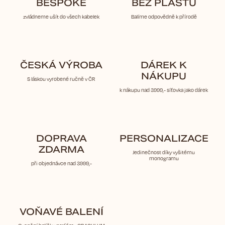
BESPOKE
BEZ PLASTŮ
zvládneme ušít do všech kabelek
Balíme odpovědně k přírodě
ČESKÁ VÝROBA
DÁREK K
NÁKUPU
S láskou vyrobené ručně v ČR
k nákupu nad 3999,- síťovka jako dárek
DOPRAVA
PERSONALIZACE
ZDARMA
Jedinečnost díky vyšitému
monogramu
při objednávce nad 3999,-
VOŇAVÉ BALENÍ