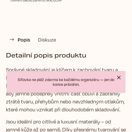
Ovonění balíčku parfémy ORACULUM
Popis
Diskuze
Detailní popis produktu
Správné skladování je klíčem k zachování tvaru a
krásy Vaší obuvi.
Síťovka na pláž zdarma ke každému organizéru — jen do
konce prázdnin.
Naše výplňové polštářky do bot jsou navrženy tak,
aby jemně podepřely vnitřní část obuvi a zabránily
ztrátě tvaru, přehybům nebo nevzhledným otlakům,
které mohou vznikat při dlouhodobém skladování.
Jsou ideální pro citlivé a luxusní materiály – od
jemné kůže až po semiš. Díky přesnému tvarování se