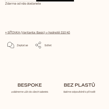
Zdarma od nás dostanete
+ SÍŤOVKA (Varitanta: Basic)
v hodnotě 310 Kč
Zeptat se
Sdílet
BESPOKE
BEZ PLASTŮ
zvládneme ušít do všech kabelek
Balíme odpovědně k přírodě