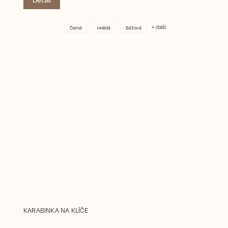
+ další
Černá
Hnědá
Béžová
KARABINKA NA KLÍČE