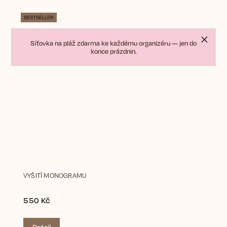
BESTSELLER
Síťovka na pláž zdarma ke každému organizéru — jen do
konce prázdnin.
VYŠITÍ MONOGRAMU
550 Kč
Detail