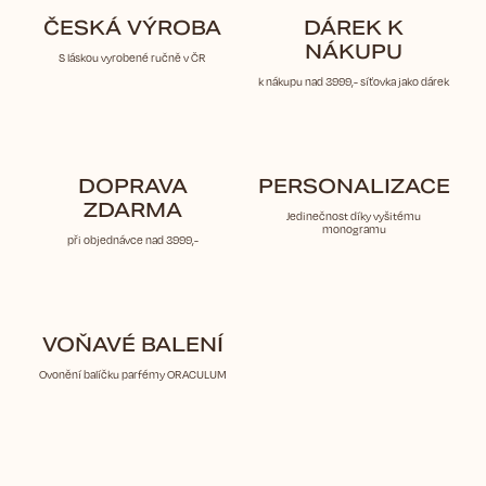
ČESKÁ VÝROBA
DÁREK K
NÁKUPU
S láskou vyrobené ručně v ČR
k nákupu nad 3999,- síťovka jako dárek
DOPRAVA
PERSONALIZACE
ZDARMA
Jedinečnost díky vyšitému
monogramu
při objednávce nad 3999,-
VOŇAVÉ BALENÍ
Ovonění balíčku parfémy ORACULUM