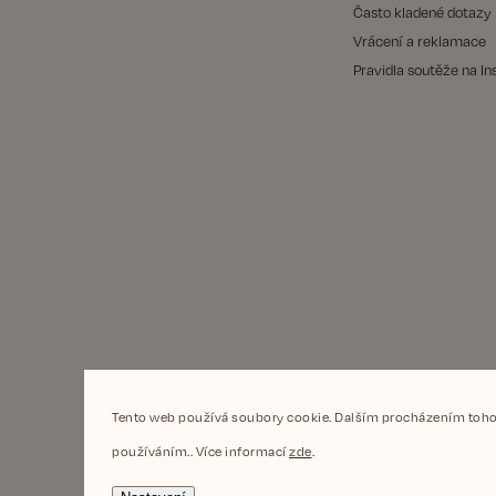
Často kladené dotazy
Vrácení a reklamace
Pravidla soutěže na I
Tento web používá soubory cookie. Dalším procházením tohot
používáním.. Více informací
zde
.