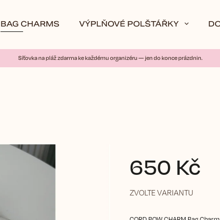
BAG CHARMS
VÝPLŇOVÉ POLŠTÁŘKY
D
Síťovka na pláž zdarma ke každému organizéru — jen do konce prázdnin.
650 Kč
ZVOLTE VARIANTU
CORD BOW CHARM Bag Charm B