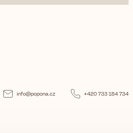
info
@
popona.cz
+420 733 184 734