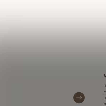
M
P
M
O
N