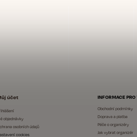
ůj účet
INFORMACE PRO
Obchodní podmínky
řihlášení
Doprava a platba
é objednávky
Péče o organizéry
chrana osobních údajů
Jak vybrat organizér
astavení cookies