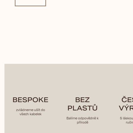
BESPOKE
BEZ
ČE
PLASTŮ
VÝ
zvládneme ušít do
všech kabelek
Balíme odpovědně k
S lásko
přírodě
ručn