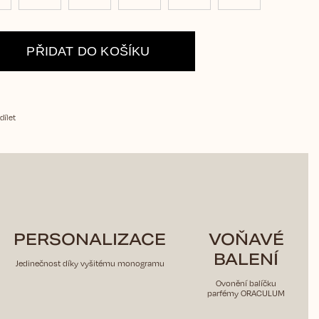
PŘIDAT DO KOŠÍKU
dílet
PERSONALIZACE
VOŇAVÉ
BALENÍ
Jedinečnost díky vyšitému monogramu
Ovonění balíčku
parfémy ORACULUM