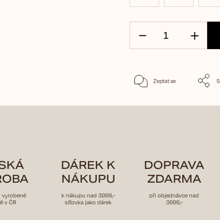
Zeptat se
S
SKÁ
DÁREK K
DOPRAVA
ROBA
NÁKUPU
ZDARMA
u vyrobené
k nákupu nad 3999,-
při objednávce nad
ě v ČR
síťovka jako dárek
3999,-