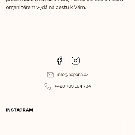
organizérem vydá na cestu k Vám.
Facebook
Instagram
info
@
popona.cz
+420 733 184 734
INSTAGRAM