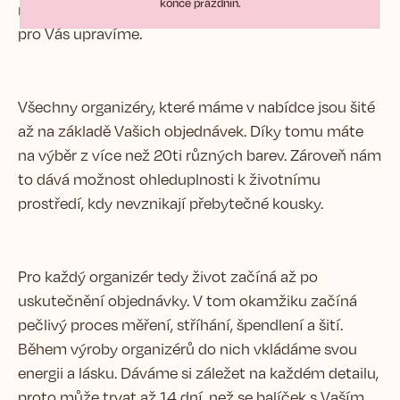
konce prázdnin.
máte preference ohledně uspořádání kapes, rádi je
pro Vás upravíme.
Všechny organizéry, které máme v nabídce jsou šité
až na základě Vašich objednávek. Díky tomu máte
na výběr z více než 20ti různých barev. Zároveň nám
to dává možnost ohleduplnosti k životnímu
prostředí, kdy nevznikají přebytečné kousky.
Pro každý organizér tedy život začíná až po
uskutečnění objednávky. V tom okamžiku začíná
pečlivý proces měření, stříhání, špendlení a šití.
Během výroby organizérů do nich vkládáme svou
energii a lásku. Dáváme si záležet na každém detailu,
proto může trvat až 14 dní, než se balíček s Vaším