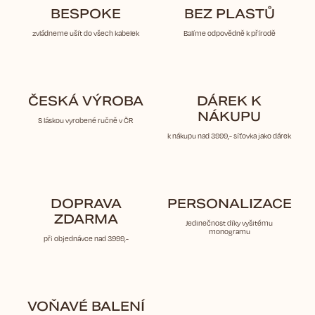
BESPOKE
BEZ PLASTŮ
zvládneme ušít do všech kabelek
Balíme odpovědně k přírodě
ČESKÁ VÝROBA
DÁREK K
NÁKUPU
S láskou vyrobené ručně v ČR
k nákupu nad 3999,- síťovka jako dárek
DOPRAVA
PERSONALIZACE
ZDARMA
Jedinečnost díky vyšitému
monogramu
při objednávce nad 3999,-
VOŇAVÉ BALENÍ