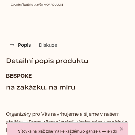
Ovonění balíčku parfémy ORACULUM
Popis
Diskuze
Detailní popis produktu
BESPOKE
na zakázku, na míru
Organizéry pro Vás navrhujeme a šijeme v našem
ateliéru v Praze. Vlastní ruční výroba nám umožňuje
každý organizér přizpůsobit Vašim potřebám. Pokud
Síťovka na pláž zdarma ke každému organizéru — jen do