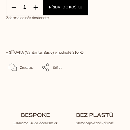
PŘIDAT DO KOŠÍKU
Zdarma od nás dostanete
+ SÍŤOVKA (Varitanta: Basic)
v hodnotě 310 Kč
Zeptat se
Sdílet
BESPOKE
BEZ PLASTŮ
zvládneme ušít do všech kabelek
Balíme odpovědně k přírodě