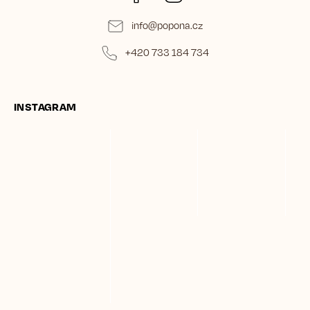
info
@
popona.cz
+420 733 184 734
INSTAGRAM