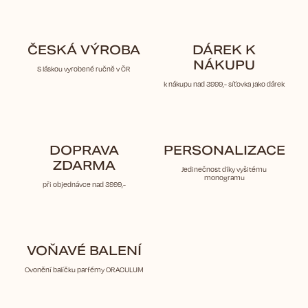
ČESKÁ VÝROBA
DÁREK K
NÁKUPU
S láskou vyrobené ručně v ČR
k nákupu nad 3999,- síťovka jako dárek
DOPRAVA
PERSONALIZACE
ZDARMA
Jedinečnost díky vyšitému
monogramu
při objednávce nad 3999,-
VOŇAVÉ BALENÍ
Ovonění balíčku parfémy ORACULUM