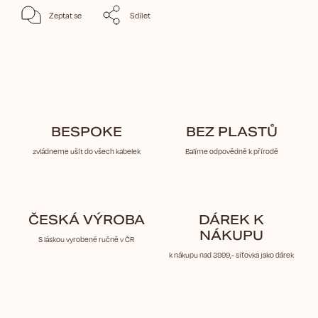
Zeptat se
Sdílet
BESPOKE
BEZ PLASTŮ
zvládneme ušít do všech kabelek
Balíme odpovědně k přírodě
ČESKÁ VÝROBA
DÁREK K
NÁKUPU
S láskou vyrobené ručně v ČR
k nákupu nad 3999,- síťovka jako dárek