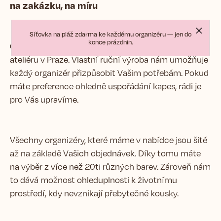
na zakázku, na míru
Síťovka na pláž zdarma ke každému organizéru — jen do
konce prázdnin.
Organizéry pro Vás navrhujeme a šijeme v našem
ateliéru v Praze. Vlastní ruční výroba nám umožňuje
každý organizér přizpůsobit Vašim potřebám. Pokud
máte preference ohledně uspořádání kapes, rádi je
pro Vás upravíme.
Všechny organizéry, které máme v nabídce jsou šité
až na základě Vašich objednávek. Díky tomu máte
na výběr z více než 20ti různých barev. Zároveň nám
to dává možnost ohleduplnosti k životnímu
prostředí, kdy nevznikají přebytečné kousky.