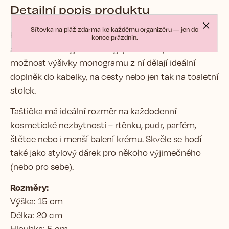
Detailní popis produktu
Síťovka na pláž zdarma ke každému organizéru — jen do
Kosmetická taštička, která spojuje krásu, funkčnost
konce prázdnin.
a osobitost. Elegantní design, kvalitní zpracování a
možnost výšivky monogramu z ní dělají ideální
doplněk do kabelky, na cesty nebo jen tak na toaletní
stolek.
Taštička má ideální rozměr na každodenní
kosmetické nezbytnosti – rtěnku, pudr, parfém,
štětce nebo i menší balení krému. Skvěle se hodí
také jako stylový dárek pro někoho výjimečného
(nebo pro sebe).
Rozměry:
Výška: 15 cm
Délka: 20 cm
Hloubka: 5 cm