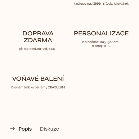
k nákupu nad 3999,- síťovka jako dárek
DOPRAVA
PERSONALIZACE
ZDARMA
Jedinečnost díky vyšitému
monogramu
při objednávce nad 3999,-
VOŇAVÉ BALENÍ
Ovonění balíčku parfémy ORACULUM
Popis
Diskuze