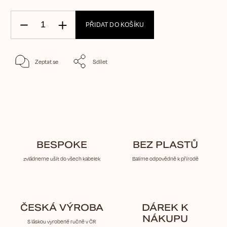
PŘIDAT DO KOŠÍKU
Zeptat se
Sdílet
BESPOKE
BEZ PLASTŮ
zvládneme ušít do všech kabelek
Balíme odpovědně k přírodě
ČESKÁ VÝROBA
DÁREK K
NÁKUPU
S láskou vyrobené ručně v ČR