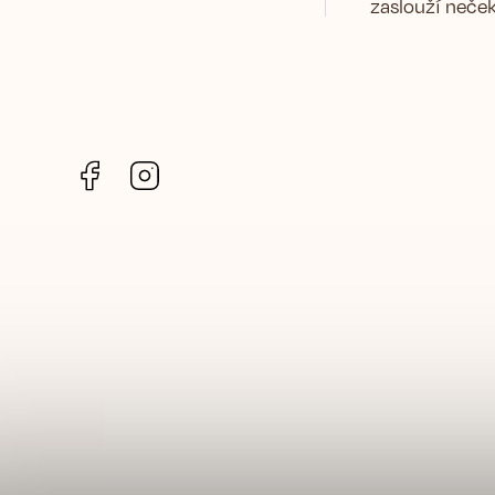
zaslouží neče
Facebook
Instagram