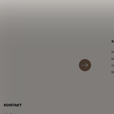
M
P
M
O
N
KONTAKT