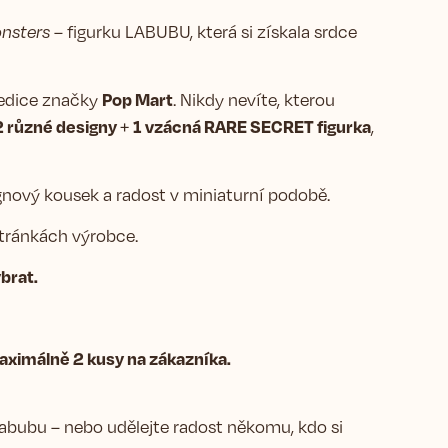
nsters
– figurku LABUBU, která si získala srdce
Pop Mart
 edice značky
. Nikdy nevíte, kterou
 různé designy
1 vzácná RARE SECRET figurka
+
,
ignový kousek a radost v miniaturní podobě.
tránkách výrobce.
brat.
maximálně 2 kusy na zákazníka.
abubu – nebo udělejte radost někomu, kdo si