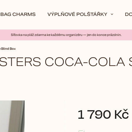
BAG CHARMS
VÝPLŇOVÉ POLŠTÁŘKY
D
Síťovka na pláž zdarma ke každému organizéru — jen do konce prázdnin.
 Blind Box
STERS COCA-COLA SE
1 790 Kč