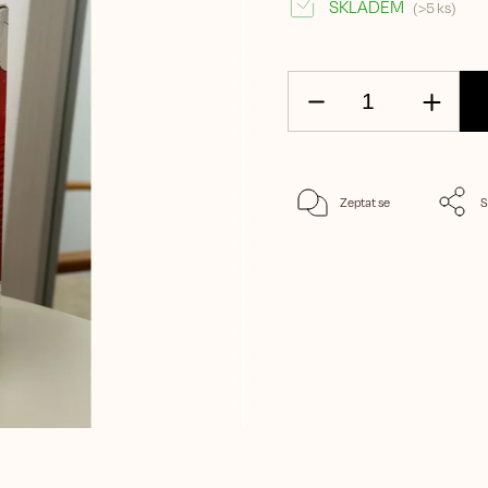
SKLADEM
(>5 ks)
Zeptat se
S