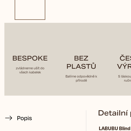
BESPOKE
BEZ
ČE
PLASTŮ
VÝ
zvládneme ušít do
všech kabelek
Balíme odpovědně k
S lásko
přírodě
ručn
Detailní
Popis
LABUBU Blind 