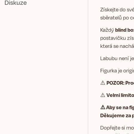
Diskuze
Získejte do sv
sběratelů po c
blind bo
Každý
postavičku zís
která se nacház
Labubu není je
Figurka je ori
POZOR: Prod
⚠️
Velmi limit
⚠️
⚠️ Aby se na f
Děkujeme za p
Dopřejte si mo