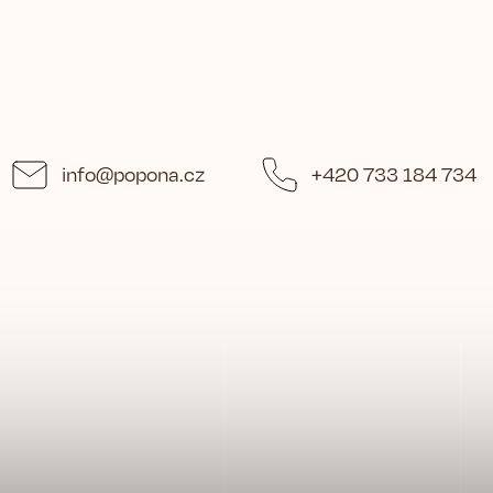
info
@
popona.cz
+420 733 184 734