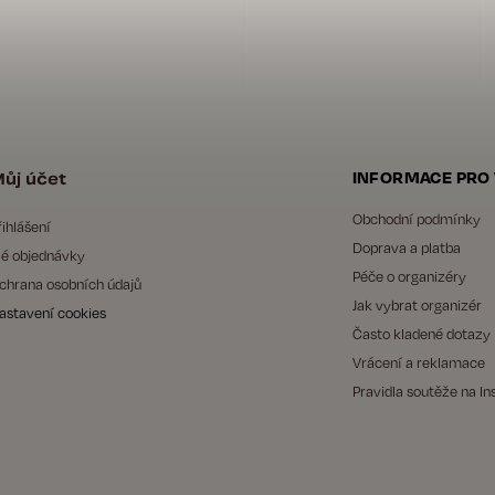
ůj účet
INFORMACE PRO
Obchodní podmínky
řihlášení
Doprava a platba
é objednávky
Péče o organizéry
chrana osobních údajů
Jak vybrat organizér
astavení cookies
Často kladené dotazy
Vrácení a reklamace
Pravidla soutěže na I