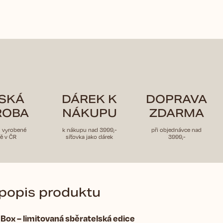
SKÁ
DÁREK K
DOPRAVA
ROBA
NÁKUPU
ZDARMA
u vyrobené
k nákupu nad 3999,-
při objednávce nad
ě v ČR
síťovka jako dárek
3999,-
 popis produktu
Box – limitovaná sběratelská edice