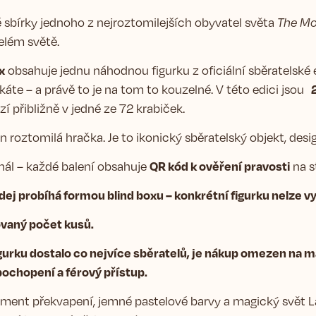
é sbírky jednoho z nejroztomilejších obyvatel světa
The Mo
elém světě.
x
obsahuje jednu náhodnou figurku z oficiální sběratelské
2
káte – a právě to je na tom to kouzelné. V této edici jsou
í přibližně v jedné ze 72 krabiček.
n roztomilá hračka. Je to ikonický sběratelský objekt, des
QR kód k ověření pravosti
ginál – každé balení obsahuje
na s
ej probíhá formou blind boxu – konkrétní figurku nelze vy
ovaný počet kusů.
igurku dostalo co nejvíce sběratelů, je nákup omezen na 
ochopení a férový přístup.
ment překvapení, jemné pastelové barvy a magický svět L