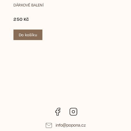
DÁRKOVÉ BALENÍ
250 Kč
Do košíku
Facebook
Instagram
info
@
popona.cz