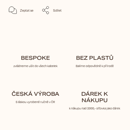
Zeptat se
Sdílet
BESPOKE
BEZ PLASTŮ
zvládneme ušít do všech kabelek
Balíme odpovědně k přírodě
ČESKÁ VÝROBA
DÁREK K
NÁKUPU
S láskou vyrobené ručně v ČR
k nákupu nad 3999,- síťovka jako dárek