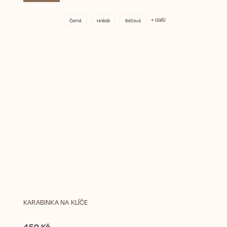
+ další
Černá
Hnědá
Béžová
KARABINKA NA KLÍČE
450 Kč