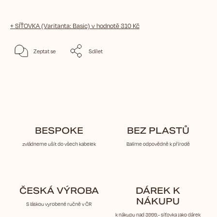
+ SÍŤOVKA (Varitanta: Basic)
v hodnotě 310 Kč
Zeptat se
Sdílet
BESPOKE
BEZ PLASTŮ
zvládneme ušít do všech kabelek
Balíme odpovědně k přírodě
ČESKÁ VÝROBA
DÁREK K
NÁKUPU
S láskou vyrobené ručně v ČR
k nákupu nad 3999,- síťovka jako dárek