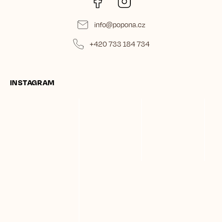
info
@
popona.cz
+420 733 184 734
INSTAGRAM