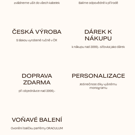
zvládneme ušít do všech kabelek
Balíme odpovědně k přírodě
ČESKÁ VÝROBA
DÁREK K
NÁKUPU
S láskou vyrobené ručně v ČR
k nákupu nad 3999,- síťovka jako dárek
DOPRAVA
PERSONALIZACE
ZDARMA
Jedinečnost díky vyšitému
monogramu
při objednávce nad 3999,-
VOŇAVÉ BALENÍ
Ovonění balíčku parfémy ORACULUM