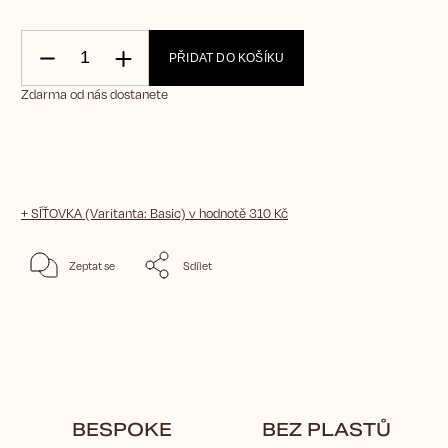
PŘIDAT DO KOŠÍKU
Zdarma od nás dostanete
+ SÍŤOVKA (Varitanta: Basic)
v hodnotě 310 Kč
Zeptat se
Sdílet
BESPOKE
BEZ PLASTŮ