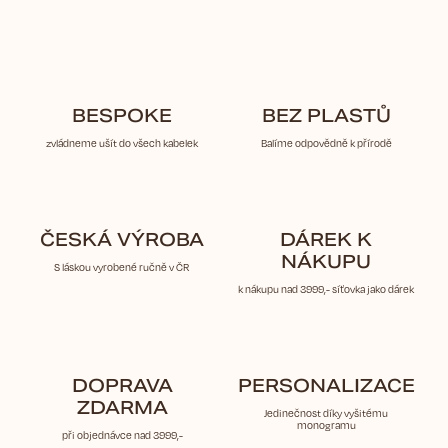
BESPOKE
BEZ PLASTŮ
zvládneme ušít do všech kabelek
Balíme odpovědně k přírodě
ČESKÁ VÝROBA
DÁREK K
NÁKUPU
S láskou vyrobené ručně v ČR
k nákupu nad 3999,- síťovka jako dárek
DOPRAVA
PERSONALIZACE
ZDARMA
Jedinečnost díky vyšitému
monogramu
při objednávce nad 3999,-