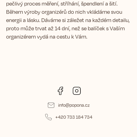
pečlivý proces měření, stříhání, špendlení a šití.
Během výroby organizérů do nich vkládáme svou
energii a lásku. Dáváme si záležet na každém detailu,
proto může trvat až 14 dní, než se balíček s Vaším
organizérem vydá na cestu k Vám.
Facebook
Instagram
info
@
popona.cz
+420 733 184 734