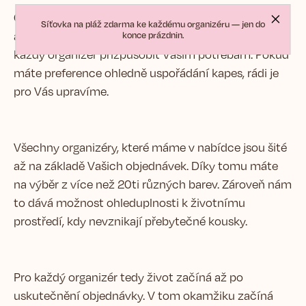
Organizéry pro Vás navrhujeme a šijeme v našem
Síťovka na pláž zdarma ke každému organizéru — jen do
ateliéru v Praze. Vlastní ruční výroba nám umožňuje
konce prázdnin.
každý organizér přizpůsobit Vašim potřebám. Pokud
máte preference ohledně uspořádání kapes, rádi je
pro Vás upravíme.
Všechny organizéry, které máme v nabídce jsou šité
až na základě Vašich objednávek. Díky tomu máte
na výběr z více než 20ti různých barev. Zároveň nám
to dává možnost ohleduplnosti k životnímu
prostředí, kdy nevznikají přebytečné kousky.
Pro každý organizér tedy život začíná až po
uskutečnění objednávky. V tom okamžiku začíná