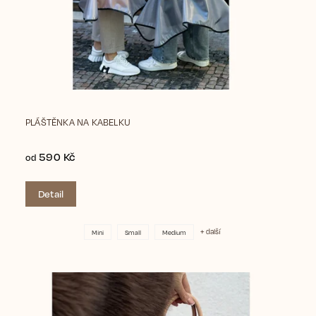
PLÁŠTĚNKA NA KABELKU
590 Kč
od
Detail
+ další
Mini
Small
Medium