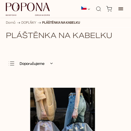
PLÁŠTĚNKA NA KABELKU
Domů
/
DOPLŇKY
/
PLÁŠTĚNKA NA KABELKU
Doporučujeme
Nejlevnější
Nejdražší
Nejprodávanější
Abecedně