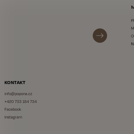
M
P
M
O
N
KONTAKT
info
@
popona.cz
+420 733 184 734
Facebook
Instagram