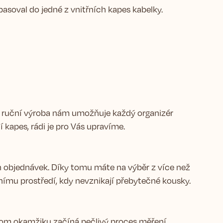
pasoval do jedné z vnitřních kapes kabelky.
ní ruční výroba nám umožňuje každý organizér
kapes, rádi je pro Vás upravíme.
h objednávek. Díky tomu máte na výběr z více než
ímu prostředí, kdy nevznikají přebytečné kousky.
 tom okamžiku začíná pečlivý proces měření,