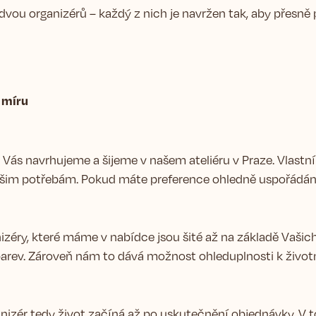
 dvou organizérů – každý z nich je navržen tak, aby přesně 
 míru
 Vás navrhujeme a šijeme v našem ateliéru v Praze. Vlast
šim potřebám. Pokud máte preference ohledně uspořádání 
zéry, které máme v nabídce jsou šité až na základě Vašic
arev. Zároveň nám to dává možnost ohleduplnosti k životn
nizér tedy život začíná až po uskutečnění objednávky. V