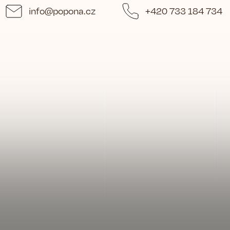
info
@
popona.cz
+420 733 184 734