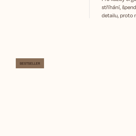
stříhání, špendl
detailu, proto
BESTSELLER