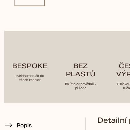
BESPOKE
BEZ
ČE
PLASTŮ
VÝ
zvládneme ušít do
všech kabelek
Balíme odpovědně k
S lásko
přírodě
ručn
Detailní
Popis