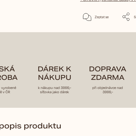
Zeptat se
S
SKÁ
DÁREK K
DOPRAVA
ROBA
NÁKUPU
ZDARMA
u vyrobené
k nákupu nad 3999,-
při objednávce nad
ě v ČR
síťovka jako dárek
3999,-
 popis produktu