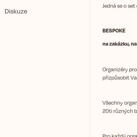
Jedná se o set
Diskuze
BESPOKE
na zakázku, na
Organizéry pro
přizpůsobit Va
Všechny organi
20ti různých b
Pro každý orga