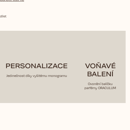
dílet
PERSONALIZACE
VOŇAVÉ
BALENÍ
Jedinečnost díky vyšitému monogramu
Ovonění balíčku
parfémy ORACULUM