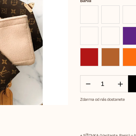
Barva
Zdarma od nás dostanete
+ SÍŤOVKA (Varitanta: Basic)
v 