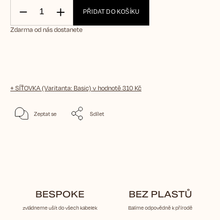
PŘIDAT DO KOŠÍKU
Zdarma od nás dostanete
+ SÍŤOVKA (Varitanta: Basic)
v hodnotě 310 Kč
Zeptat se
Sdílet
BESPOKE
BEZ PLASTŮ
zvládneme ušít do všech kabelek
Balíme odpovědně k přírodě