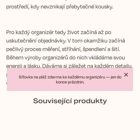
prostředí, kdy nevznikají přebytečné kousky.
Pro každý organizér tedy život začíná až po
uskutečnění objednávky. V tom okamžiku začíná
pečlivý proces měření, stříhání, špendlení a šití.
Během výroby organizérů do nich vkládáme svou
energii a lásku. Dáváme si záležet na každém detailu,
proto může trvat až 14 dní, než se balíček s Vaším
Síťovka na pláž zdarma ke každému organizéru — jen do
konce prázdnin.
organizérem vydá na cestu k Vám.
Související produkty