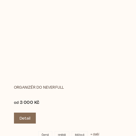
ORGANIZÉR DO NEVERFULL
3 000 Kč
od
Detail
+ další
Černá
Hnědá
Béžová