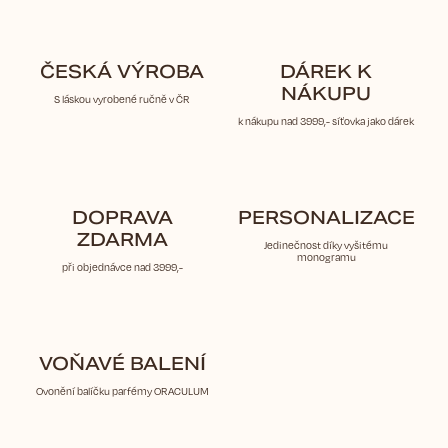
ČESKÁ VÝROBA
DÁREK K
NÁKUPU
S láskou vyrobené ručně v ČR
k nákupu nad 3999,- síťovka jako dárek
DOPRAVA
PERSONALIZACE
ZDARMA
Jedinečnost díky vyšitému
monogramu
při objednávce nad 3999,-
VOŇAVÉ BALENÍ
Ovonění balíčku parfémy ORACULUM