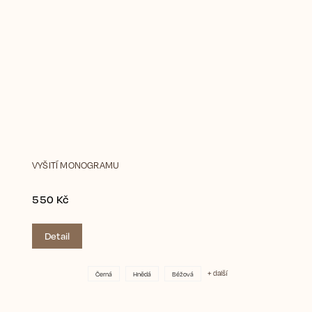
VYŠITÍ MONOGRAMU
550 Kč
Detail
+ další
Černá
Hnědá
Béžová