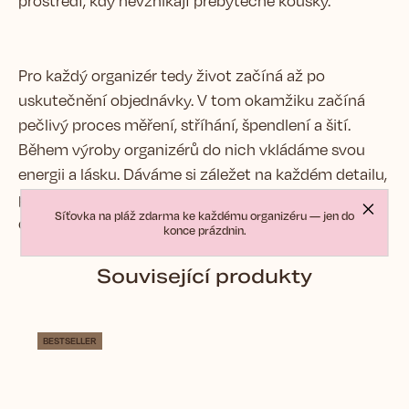
prostředí, kdy nevznikají přebytečné kousky.
Pro každý organizér tedy život začíná až po
uskutečnění objednávky. V tom okamžiku začíná
pečlivý proces měření, stříhání, špendlení a šití.
Během výroby organizérů do nich vkládáme svou
energii a lásku. Dáváme si záležet na každém detailu,
proto může trvat až 14 dní, než se balíček s Vaším
Síťovka na pláž zdarma ke každému organizéru — jen do
organizérem vydá na cestu k Vám.
konce prázdnin.
Související produkty
BESTSELLER