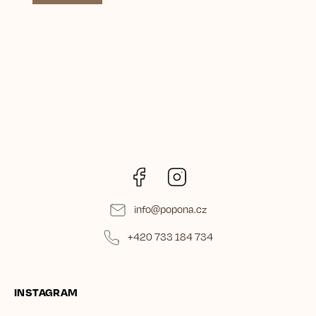
Facebook
Instagram
info
@
popona.cz
+420 733 184 734
INSTAGRAM