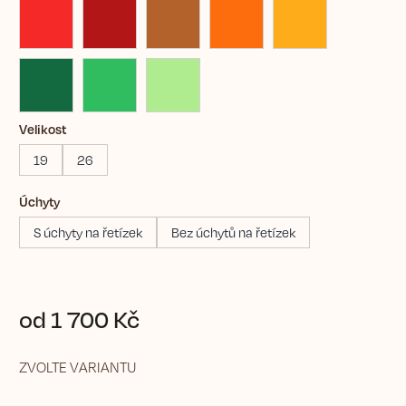
Velikost
19
26
Úchyty
S úchyty na řetízek
Bez úchytů na řetízek
od
1 700 Kč
ZVOLTE VARIANTU