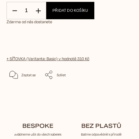
PŘIDAT DO KOŠÍKU
Zdarma od nás dostanete
+ SÍŤOVKA (Varitanta: Basic)
v hodnotě 310 Kč
Zeptat se
Sdílet
BESPOKE
BEZ PLASTŮ
zvládneme ušít do všech kabelek
Balíme odpovědně k přírodě