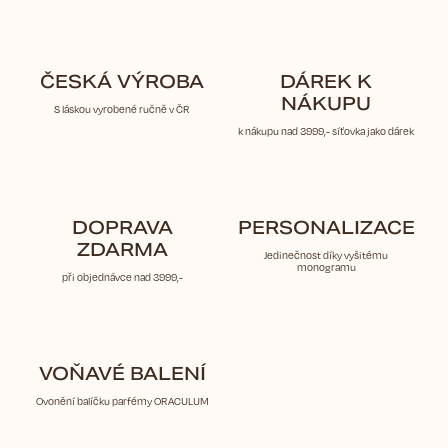
ČESKÁ VÝROBA
DÁREK K
NÁKUPU
S láskou vyrobené ručně v ČR
k nákupu nad 3999,- síťovka jako dárek
DOPRAVA
PERSONALIZACE
ZDARMA
Jedinečnost díky vyšitému
monogramu
při objednávce nad 3999,-
VOŇAVÉ BALENÍ
Ovonění balíčku parfémy ORACULUM