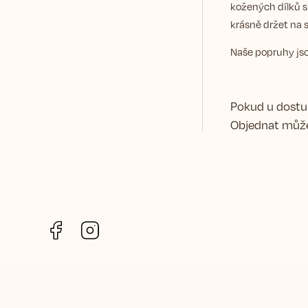
kožených dílků s
krásně držet na 
Naše popruhy jso
Pokud u dostup
Objednat může
Facebook
Instagram