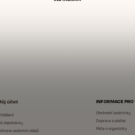
ůj účet
INFORMACE PRO
Obchodní podmínky
řihlášení
Doprava a platba
é objednávky
Péče o organizéry
chrana osobních údajů