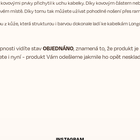
 kovovými prvky přichytil k uchu kabelky. Díky kovovým částem n
svém místě. Díky tomu tak můžete užívat pohodlné nošení přes ram
u z kůže, která strukturou i barvou dokonale ladí ke kabelkám Lo
OBJEDNÁNO
nosti vidíte stav
, znamená to, že produkt je 
te i nyní - produkt Vám odešleme jakmile ho opět nesklad
INSTAGRAM