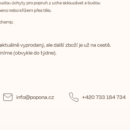
ebudou úchyty pro popruh z ucha sklouzávat a budou
eno nebo křížem přes tělo.
ngchamp.
aktuálně vyprodaný, ale další zboží je už na cestě.
níme (obvykle do týdne).
info
@
popona.cz
+420 733 184 734