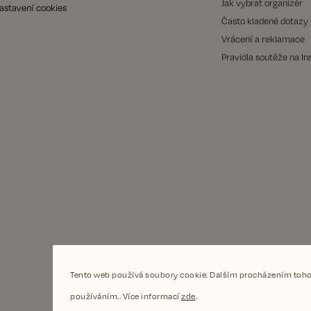
Jak vybrat organizér
astavení cookies
Často kladené dotazy
Vrácení a reklamace
Pravidla soutěže na I
Tento web používá soubory cookie. Dalším procházením tohot
používáním.. Více informací
zde
.