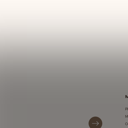
M
P
M
O