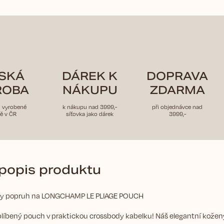
SKÁ
DÁREK K
DOPRAVA
ROBA
NÁKUPU
ZDARMA
u vyrobené
k nákupu nad 3999,-
při objednávce nad
ě v ČR
síťovka jako dárek
3999,-
 popis produktu
dy popruh na LONGCHAMP LE PLIAGE POUCH
líbený pouch v praktickou crossbody kabelku! Náš elegantní kožen