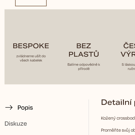
BESPOKE
BEZ
ČE
PLASTŮ
VÝ
zvládneme ušít do
všech kabelek
Balíme odpovědně k
S lásko
přírodě
ručn
Detailní
Popis
Kožený crossbo
Diskuze
Proměňte svůj ob