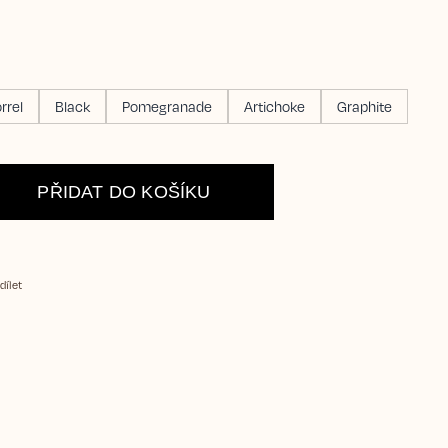
rrel
Black
Pomegranade
Artichoke
Graphite
PŘIDAT DO KOŠÍKU
dílet