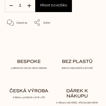
PŘIDAT DO KOŠÍKU
Zeptat se
Sdílet
BESPOKE
BEZ PLASTŮ
zvládneme ušít do všech kabelek
Balíme odpovědně k přírodě
ČESKÁ VÝROBA
DÁREK K
NÁKUPU
S láskou vyrobené ručně v ČR
k nákupu nad 3999,- síťovka jako dárek