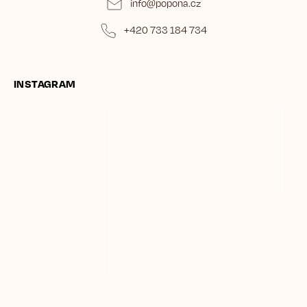
info
@
popona.cz
+420 733 184 734
INSTAGRAM