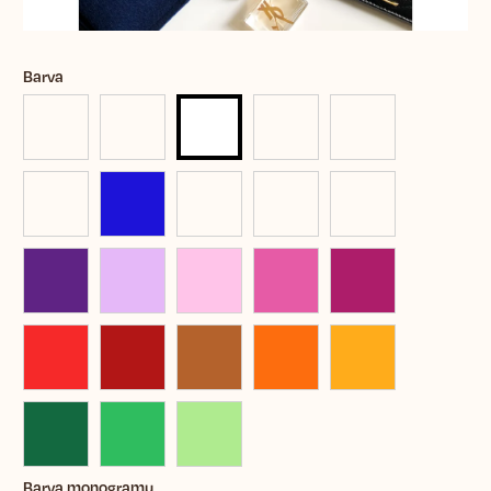
Barva
Barva monogramu