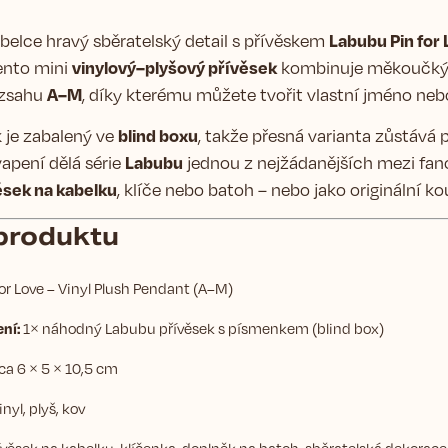
Labubu Pin for
belce hravý sběratelský detail s přívěskem
vinylový–plyšový přívěsek
Tento mini
kombinuje měkoučký p
A–M
ozsahu
, díky kterému můžete tvořit vlastní jméno neb
blind boxu
 je zabalený ve
, takže přesná varianta zůstává 
Labubu
pení dělá série
jednou z nejžádanějších mezi fano
ěsek na kabelku
, klíče nebo batoh – nebo jako originální ko
 produktu
or Love – Vinyl Plush Pendant (A–M)
ní:
1× náhodný Labubu přívěsek s písmenkem (blind box)
ca 6 × 5 × 10,5 cm
nyl, plyš, kov
věsek na kabelku, klíčenka, doplněk na batoh, sběratelská dekorace