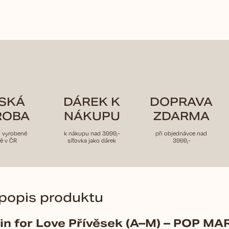
SKÁ
DÁREK K
DOPRAVA
ROBA
NÁKUPU
ZDARMA
u vyrobené
k nákupu nad 3999,-
při objednávce nad
ě v ČR
síťovka jako dárek
3999,-
 popis produktu
in for Love Přívěsek (A–M) – POP M