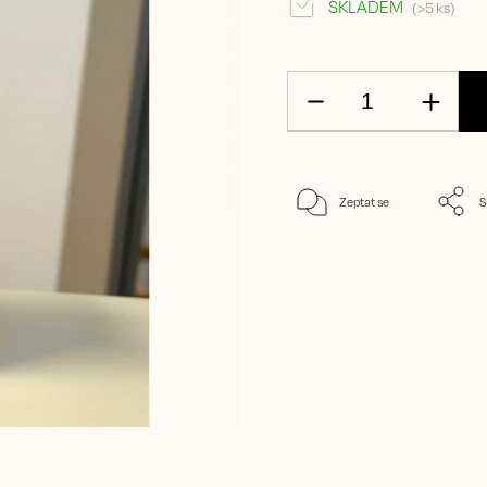
SKLADEM
(>5 ks)
Zeptat se
S