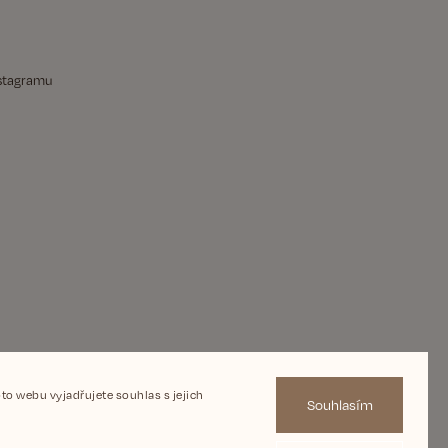
nstagramu
o webu vyjadřujete souhlas s jejich
Souhlasím