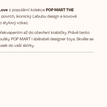
 Love
POP MART THE
z populární kolekce
ovrch, ikonický Labubu design a kovové
o stylový vzkaz.
překvapením až do otevření krabičky. Právě tento
ušky POP MART i sběrateli designer toys. Skvěle se
usek do vaší sbírky.