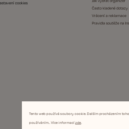
Jak vybrat organizér
astavení cookies
Často kladené dotazy
Vrácení a reklamace
Pravidla soutěže na I
Tento web používá soubory cookie. Dalším procházením tohot
používáním.. Více informací
zde
.