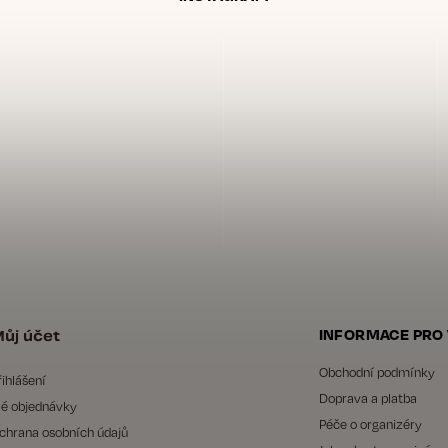
ůj účet
INFORMACE PRO
Obchodní podmínky
řihlášení
Doprava a platba
é objednávky
Péče o organizéry
chrana osobních údajů