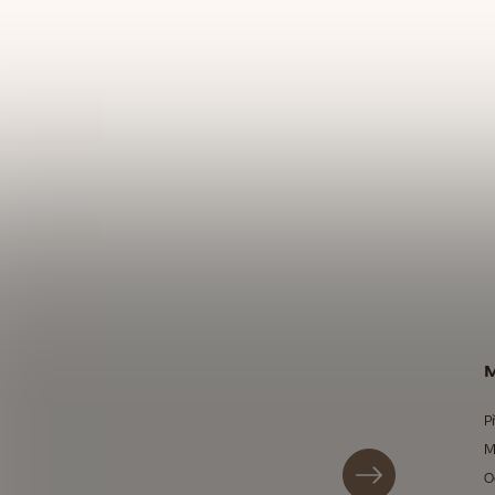
M
P
M
O