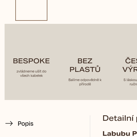
BESPOKE
BEZ
ČE
PLASTŮ
VÝ
zvládneme ušít do
všech kabelek
Balíme odpovědně k
S lásko
přírodě
ručn
Detailní
Popis
Labubu P