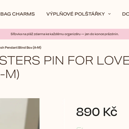
BAG CHARMS
VÝPLŇOVÉ POLŠTÁŘKY
D
Síťovka na pláž zdarma ke každému organizéru — jen do konce prázdnin.
sh Pendant Blind Box (A-M)
TERS PIN FOR LOVE S
A-M)
890 Kč