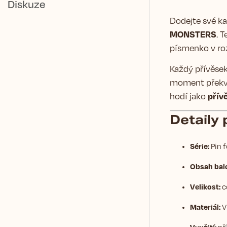
Diskuze
Dodejte své ka
MONSTERS
. 
písmenko v r
Každý přívěsek
moment překva
přív
hodí jako
Detaily
Série:
Pin f
Obsah bale
Velikost:
c
Materiál:
Vi
Využití:
pří