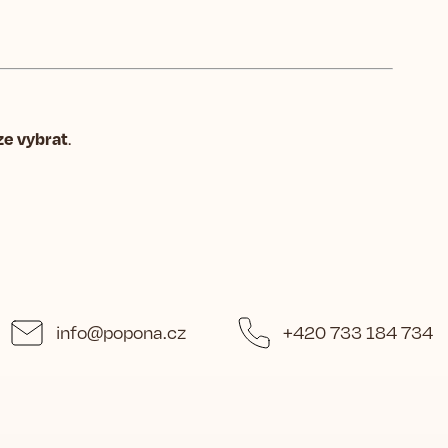
ze vybrat
.
info
@
popona.cz
+420 733 184 734