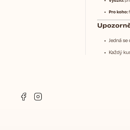
Pro koho:
f
Upozorně
Jedná se
Každý kus
Facebook
Instagram