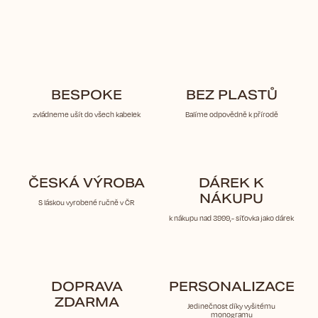
BESPOKE
BEZ PLASTŮ
zvládneme ušít do všech kabelek
Balíme odpovědně k přírodě
ČESKÁ VÝROBA
DÁREK K
NÁKUPU
S láskou vyrobené ručně v ČR
k nákupu nad 3999,- síťovka jako dárek
DOPRAVA
PERSONALIZACE
ZDARMA
Jedinečnost díky vyšitému
monogramu