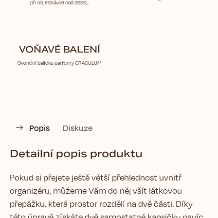
při objednávce nad 3999,-
VOŇAVÉ BALENÍ
Ovonění balíčku parfémy ORACULUM
Popis
Diskuze
Detailní popis produktu
Pokud si přejete ještě větší přehlednost uvnitř
organizéru, můžeme Vám do něj všít látkovou
přepážku, která prostor rozdělí na dvě části. Díky
této úpravě získáte dvě samostatné kapsičky navíc.