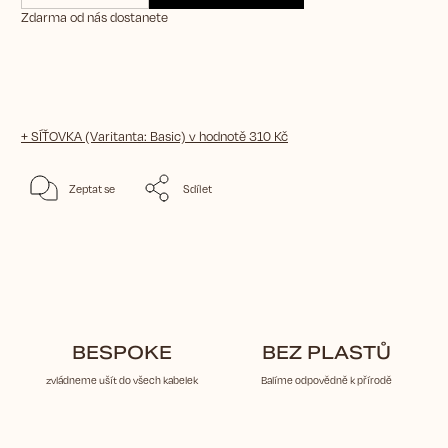
Zdarma od nás dostanete
+ SÍŤOVKA (Varitanta: Basic)
v hodnotě 310 Kč
Zeptat se
Sdílet
BESPOKE
BEZ PLASTŮ
zvládneme ušít do všech kabelek
Balíme odpovědně k přírodě