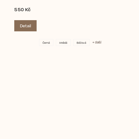
550 Kč
Detail
+ další
Černá
Hnědá
Béžová