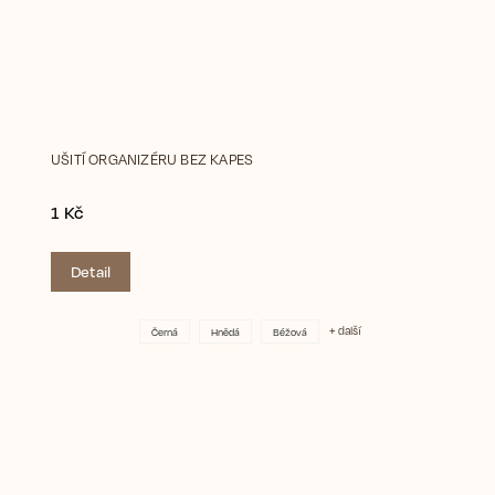
UŠITÍ ORGANIZÉRU BEZ KAPES
1 Kč
Detail
+ další
Černá
Hnědá
Béžová