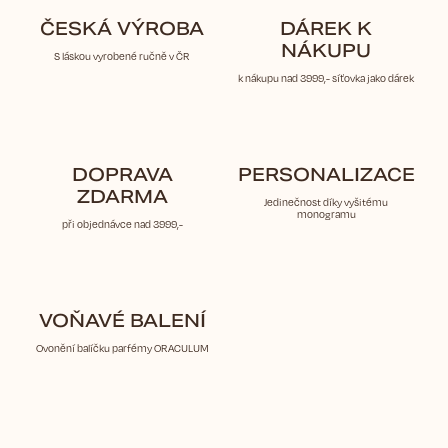
ČESKÁ VÝROBA
DÁREK K
NÁKUPU
S láskou vyrobené ručně v ČR
k nákupu nad 3999,- síťovka jako dárek
DOPRAVA
PERSONALIZACE
ZDARMA
Jedinečnost díky vyšitému
monogramu
při objednávce nad 3999,-
VOŇAVÉ BALENÍ
Ovonění balíčku parfémy ORACULUM